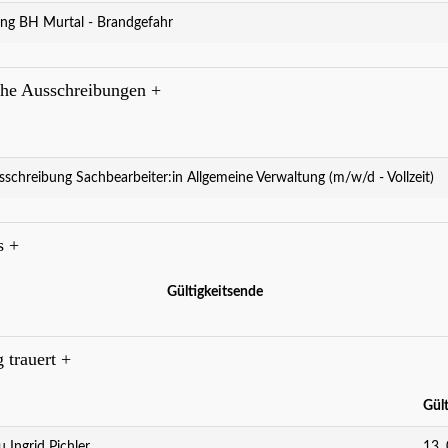
ng BH Murtal - Brandgefahr
che Ausschreibungen
+
sschreibung Sachbearbeiter:in Allgemeine Verwaltung (m/w/d - Vollzeit)
es
+
Gültigkeitsende
g trauert
+
Gül
u Ingrid Pichler
13.