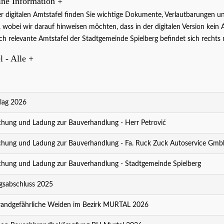
ine Information
+
er digitalen Amtstafel finden Sie wichtige Dokumente, Verlautbarunge
 , wobei wir darauf hinweisen möchten, dass in der digitalen Version kein 
ich relevante Amtstafel der Stadtgemeinde Spielberg befindet sich rech
l - Alle
+
gen
Die aktuellen Veranstaltungen
lag 2026
auf einen Blick.
weiter..
ung und Ladung zur Bauverhandlung - Herr Petrović
ung und Ladung zur Bauverhandlung - Fa. Ruck Zuck Autoservice Gmb
ung und Ladung zur Bauverhandlung - Stadtgemeinde Spielberg
sabschluss 2025
andgefährliche Weiden im Bezirk MURTAL 2026