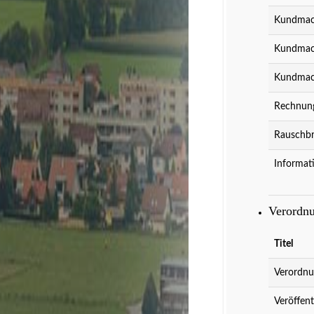
Kundmach
Kundmach
Kundmach
Rechnung
Rauschbr
Informat
Kultur
Spielberg is
Verordn
Titel
Verordnu
Veröffent