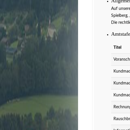
Allgeme
Auf unser
Spielberg,
Die rechtl
Amtstafe
Titel
Veranstaltun
Voransch
Kundmach
Kundmach
Kundmach
Rechnung
Rauschbr