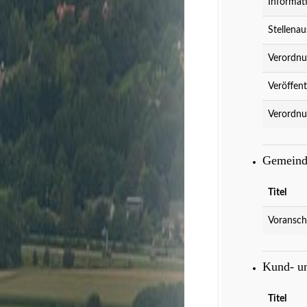
Informat
Stellenau
Verordnu
Veröffent
Verordnu
Gemeind
Titel
Voransch
Kund- u
Titel