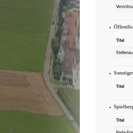
Verordnu
Öffentli
Titel
Stellenau
Sonstig
Titel
Spielber
Titel
Parte Fra