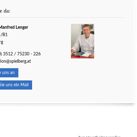
e da:
Manfred Lenger
1/B1
rg
0) 3512 / 75230 - 226
ion@spielberg.at
 uns an
e uns ein Mail