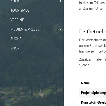
KULTUR
In diesem Teil un
ansässigen Unter
TOURISMUS
VEREINE
MEDIEN & PRESSE
Leitbetrieb
SUCHE
Der Wirtschaftssta
unsere Stadt spiel
SHOP
hier die zehn Leitb
Zusätzlich haben S
suchen.
Name
Projekt Spielbe
Kunststoff-Bear