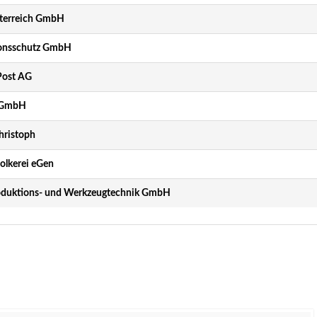
terreich GmbH
onsschutz GmbH
Post AG
t GmbH
ristoph
olkerei eGen
oduktions- und Werkzeugtechnik GmbH