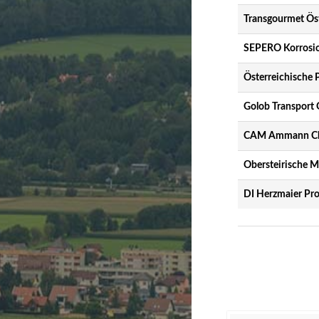
Transgourmet Ös
SEPERO Korrosi
Österreichische 
Golob Transpor
CAM Ammann Ch
Obersteirische M
DI Herzmaier Pr