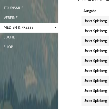
TOURISMUS
Ausgabe
VEREINE
Unser Spielberg 
MEDIEN & PRESSE
Unser Spielberg 
SUCHE
Unser Spielberg 
SHOP
Unser Spielberg 
Unser Spielberg 
Unser Spielberg 
Unser Spielberg 
Unser Spielberg 
Unser Spielberg