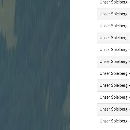
Unser Spielberg 
Unser Spielberg 
Unser Spielberg 
Unser Spielberg
Unser Spielberg 
Unser Spielberg
Unser Spielberg 
Unser Spielberg 
Unser Spielberg 
Unser Spielberg
Unser Spielberg 