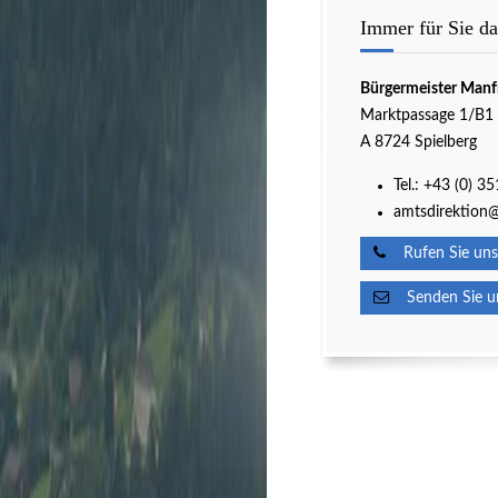
Immer für Sie da
Bürgermeister Manf
Marktpassage 1/B1
A 8724 Spielberg
Tel.:
+43 (0) 3
amtsdirektion@
Rufen Sie uns
Senden Sie un