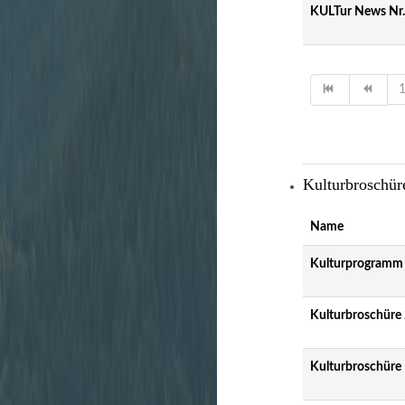
KULTur News Nr.
Kulturbroschü
Name
Kulturprogramm
Kulturbroschüre
Kulturbroschüre