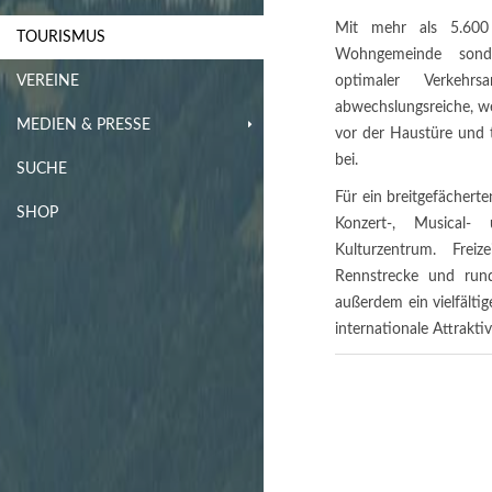
Mit mehr als 5.600 
TOURISMUS
Wohngemeinde sonde
VEREINE
optimaler Verkehr
abwechslungsreiche, we
MEDIEN & PRESSE
vor der Haustüre und t
bei.
SUCHE
Für ein breitgefächert
SHOP
Konzert-, Musical-
Kulturzentrum. Frei
Rennstrecke und run
außerdem ein vielfält
internationale Attraktiv