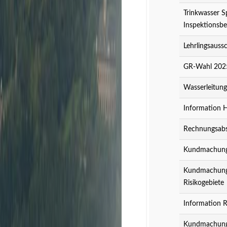
Trinkwasser S
Inspektionsbe
Lehrlingsauss
GR-Wahl 2025
Wasserleitun
Information 
Rechnungsabs
Kundmachung z
Kundmachung z
Risikogebiete
Information R
Kundmachung 