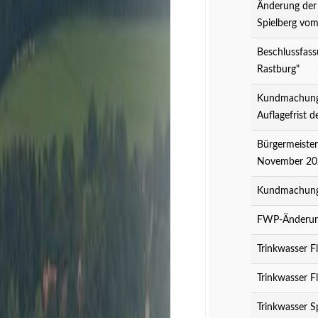
Änderung der
Spielberg vo
Beschlussfass
Rastburg"
Kundmachung 
Auflagefrist 
Bürgermeister
November 20
Kundmachung 
FWP-Änderung
Trinkwasser F
Trinkwasser F
Trinkwasser S