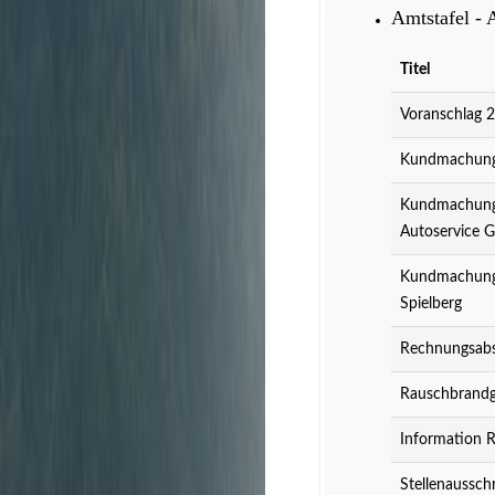
Amtstafel - 
Titel
Voranschlag 
Kundmachung 
Kundmachung 
Autoservice 
Kundmachung 
Spielberg
Rechnungsabs
Rauschbrandg
Information 
Stellenaussch