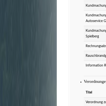
Kundmachung 
Kundmachung 
Autoservice 
Kundmachung 
Spielberg
Rechnungsabs
Rauschbrandg
Information 
Verordnung
Titel
Verordnung z