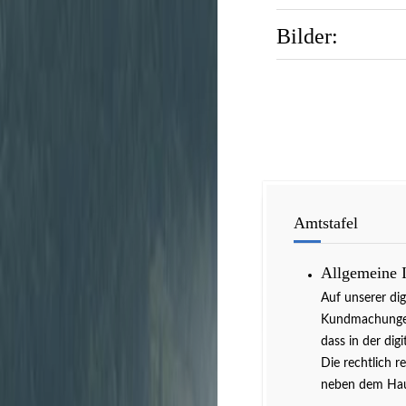
Bilder:
Amtstafel
Allgemeine 
Auf unserer di
Kundmachungen 
dass in der dig
Die rechtlich r
neben dem Hau