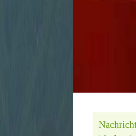
Stadtverwaltung
unbürokratisch zu 
Nachrich