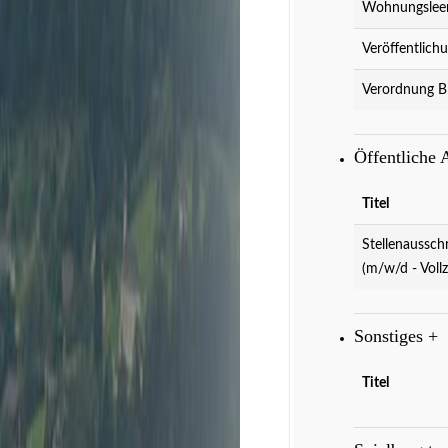
Wohnungslee
Veröffentlich
Verordnung B
Öffentliche
Veranstaltungen
D
Titel
Stellenaussch
(m/w/d - Vollz
Sonstiges
+
Titel