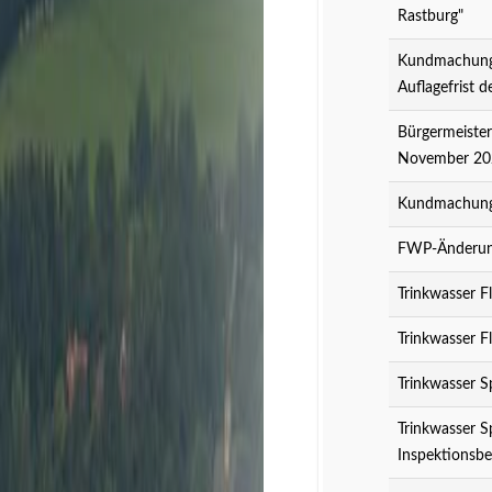
Rastburg"
Kundmachung 
Auflagefrist 
Bürgermeister
November 20
Kundmachung 
FWP-Änderung
Trinkwasser F
Trinkwasser F
Trinkwasser S
Trinkwasser S
Inspektionsbe