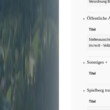
Verordnung B
Öffentliche
Titel
Veranstaltungen
D
Stellenaussch
(m/w/d - Vollz
Sonstiges
+
Titel
Spielberg tr
Titel