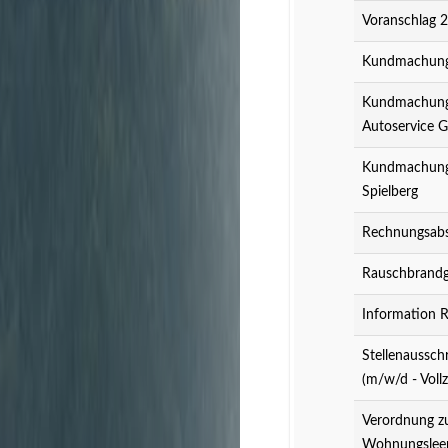
Voranschlag 
Kundmachung 
Kundmachung 
Autoservice 
Kundmachung 
Spielberg
Rechnungsabs
Rauschbrandg
Information 
Stellenaussch
(m/w/d - Vollz
Verordnung z
Wohnungslee