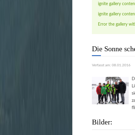
ignite gallery conten
ignite gallery conten
Error the gallery wit
Die Sonne sche
Verfasst am: 08.01.2016
D
L
s
z
fl
Bilder: