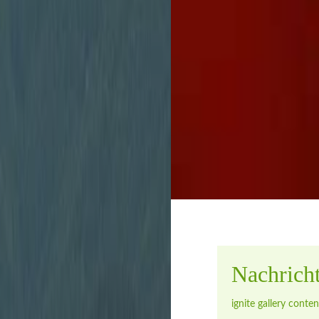
Stadtverwaltung
unbürokratisch zu 
Nachrich
ignite gallery conten