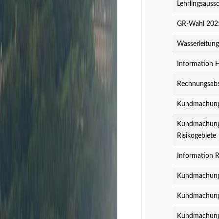
Lehrlingsauss
GR-Wahl 2025
Wasserleitun
Information 
Rechnungsabs
Kundmachung z
Kundmachung z
Risikogebiete
Information R
Kundmachung 
Kundmachung 
Kundmachung 