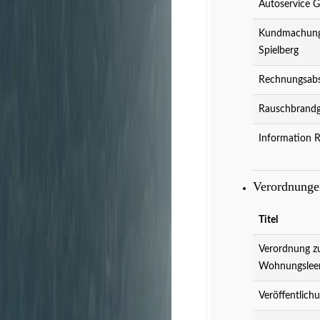
Autoservice 
Kundmachung 
Spielberg
Rechnungsabs
Rauschbrandg
Information 
Verordnung
Titel
Verordnung z
Wohnungslee
Veröffentlich