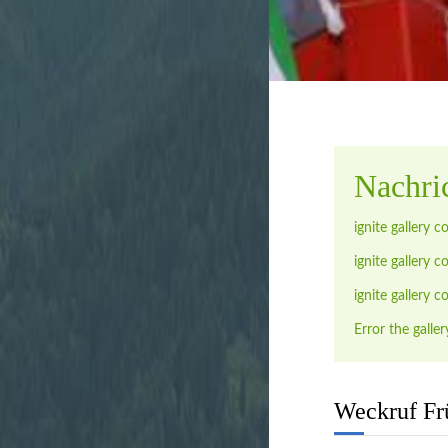
Stadtverwal
unbürokratis
Nachri
ignite gallery c
ignite gallery c
ignite gallery c
Error the galler
Weckruf Fr