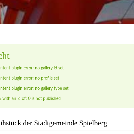
tung
Wir bemühen uns täglich alle
Anliegen schnell und
ch zu erledigen!
weiter..
cht
ontent plugin error: no gallery id set
ontent plugin error: no profile set
ontent plugin error: no gallery type set
y with an id of: 0 is not published
ühstück der Stadtgemeinde Spielberg