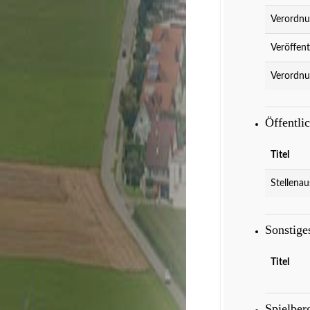
Verordnu
Veröffent
Verordnu
Öffentli
Titel
Stellenau
Sonstig
Titel
Spielber