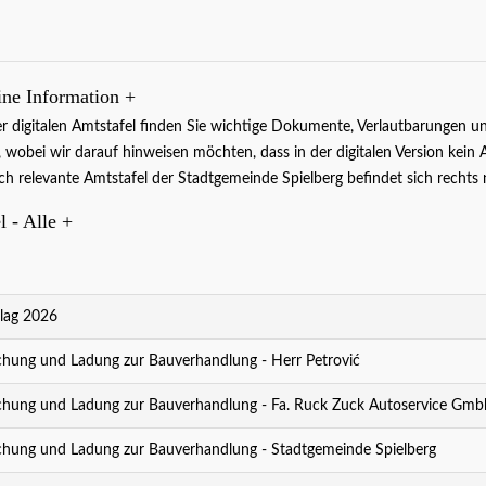
ine Information
+
er digitalen Amtstafel finden Sie wichtige Dokumente, Verlautbarunge
 , wobei wir darauf hinweisen möchten, dass in der digitalen Version kein 
ich relevante Amtstafel der Stadtgemeinde Spielberg befindet sich rech
gen
Die aktuellen Veranstaltungen
l - Alle
+
auf einen Blick.
weiter..
lag 2026
ung und Ladung zur Bauverhandlung - Herr Petrović
ung und Ladung zur Bauverhandlung - Fa. Ruck Zuck Autoservice Gmb
ung und Ladung zur Bauverhandlung - Stadtgemeinde Spielberg