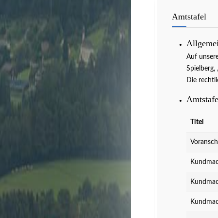
Amtstafel
Allgeme
Auf unser
Spielberg,
Die rechtl
Veranstaltun
Amtstafe
Titel
Voransch
Kundmach
Kundmach
Kundmach