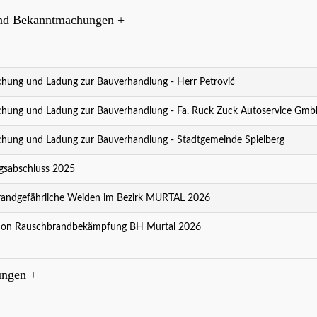
nd Bekanntmachungen
+
ung und Ladung zur Bauverhandlung - Herr Petrović
ung und Ladung zur Bauverhandlung - Fa. Ruck Zuck Autoservice Gmb
ung und Ladung zur Bauverhandlung - Stadtgemeinde Spielberg
t Kultur - Kultur ist Spielberg!
weiter..
sabschluss 2025
andgefährliche Weiden im Bezirk MURTAL 2026
ion Rauschbrandbekämpfung BH Murtal 2026
ungen
+