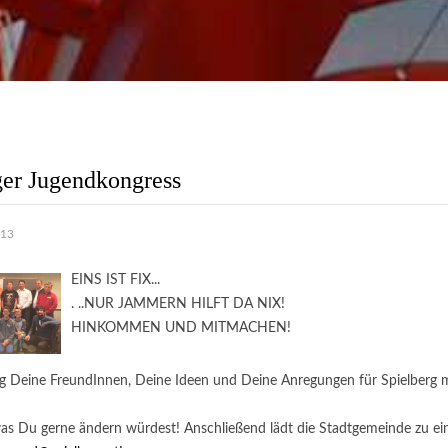
tung
Wir bemühen uns täglich alle
Anliegen schnell und
ch zu erledigen!
weiter..
ger Jugendkongress
013
EINS IST FIX...
. ..NUR JAMMERN HILFT DA NIX!
HINKOMMEN UND MITMACHEN!
g Deine FreundInnen, Deine Ideen und Deine Anregungen für Spielberg mit
was Du gerne ändern würdest! Anschließend lädt die Stadtgemeinde zu e