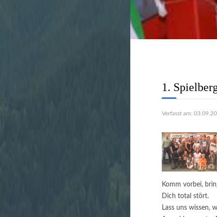
Stadtverwal
unbürokratis
1. Spielber
Verfasst am: 03.09.2
Komm vorbei, brin
Dich total stört.
Lass uns wissen, 