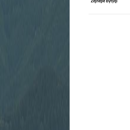
Zejnepe Bytyqi