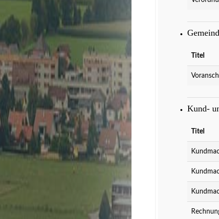
Gemeind
Titel
Voransch
Kund- u
Kultur
Spielberg is
Titel
Kundmach
Kundmach
Kundmach
Rechnung