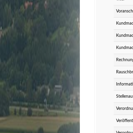
Voransch
Kundmach
Kundmach
Kundmach
Rechnung
Rauschbr
Informat
Stellenau
Verordnu
Veröffent
Verordnu