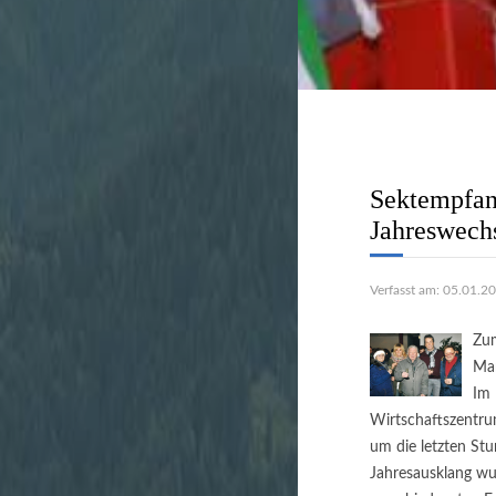
Stadtverwal
unbürokratis
Sektempfan
Jahreswech
Verfasst am: 05.01.2
Zum
Man
Im 
Wirtschaftszentru
um die letzten St
Jahresausklang wur