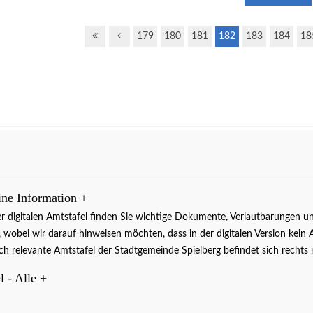
179
180
181
182
183
184
18
gen
Die aktuellen Veranstaltungen
auf einen Blick.
weiter..
ine Information
+
er digitalen Amtstafel finden Sie wichtige Dokumente, Verlautbarunge
 , wobei wir darauf hinweisen möchten, dass in der digitalen Version kein 
ich relevante Amtstafel der Stadtgemeinde Spielberg befindet sich rech
l - Alle
+