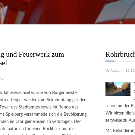
tung
Wir bemühen uns täglich alle
Anliegen schnell und
ch zu erledigen!
weiter..
g und Feuerwerk zum
Rohrbruc
sel
Verfasst am: 12.1
016
 Jahreswechsel wurde von Bürgermeister
fred Lenger wieder zum Sektempfang geladen.
schon an der B
Foyer des Stadtamtes sowie im Rondo des
Wir bitten die 
ms Spielberg versammelte sich die Bevölkerung,
zeitweise zu A
unden im Jahr gemeinsam zu verbringen. Der
de natürlich für einen Rückblick auf die
Mit Behinderung