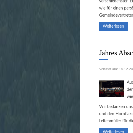
verschiedensten E
wie für einen per
Gemeindevertreter
Weiterlesen
Jahres Abs
Verfasst am: 14.12.2
Auc
der
wie
Wir bedanken uns 
und den Hornflake
Leitenmüller für d
Weiterlesen