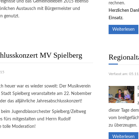
reignisse und das Gemeindeleben 2015 ebenso
rechnen.
sönlichen Austausch mit Bürgermeister und
Herzlichen Dank 
n genutzt.
Einsatz.
Weiterlesen
chlusskonzert MV Spielberg
Regional
015
Verfasst am: 05.1
h heuer war es wieder soweit: Der Musikverein
 Stadt Spielberg veranstaltete am 22. Nobember
der das alljährliche Jahresabschlusskonzert!
dieser Tage dem
beim Jugendblasorchester Spielberg/Zeltweg
vom breitgefäch
s fürs mitgestalten und Herrn Rudolf
zu überzeugen.
ie tolle Moderation!
Weiterlesen