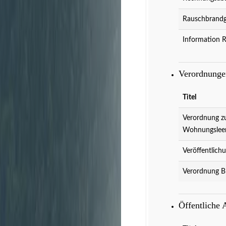
Rauschbrandg
Information 
Verordnung
Titel
Verordnung z
Wohnungslee
Veröffentlich
Veranstaltungen
Verordnung B
D
Öffentliche