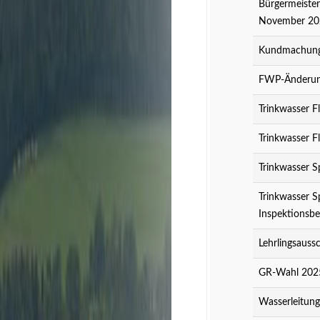
Bürgermeister
November 20
Kundmachung 
FWP-Änderung
Trinkwasser F
Trinkwasser F
Trinkwasser S
Trinkwasser S
Inspektionsbe
Lehrlingsauss
GR-Wahl 2025
Wasserleitun