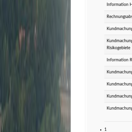
Information 
Rechnungsabs
Kundmachung z
Kundmachung z
Risikogebiete
Information R
Kundmachung 
Kundmachung 
Kundmachung 
Kundmachung 
1