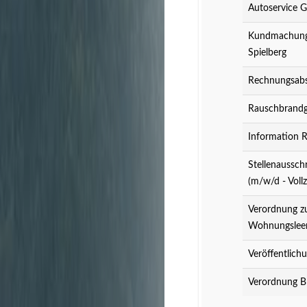
Autoservice 
Kundmachung 
Spielberg
Rechnungsabs
Rauschbrandg
Information 
Stellenaussch
(m/w/d - Vollz
Verordnung z
Wohnungslee
Veröffentlich
Verordnung B