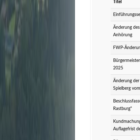
Titel
Einführungsse
Änderung des
Anhörung
FWP-Änderung
Bürgermeister
2025
Änderung der
Spielberg vo
Beschlussfass
Rastburg"
Kundmachung 
Auflagefrist 