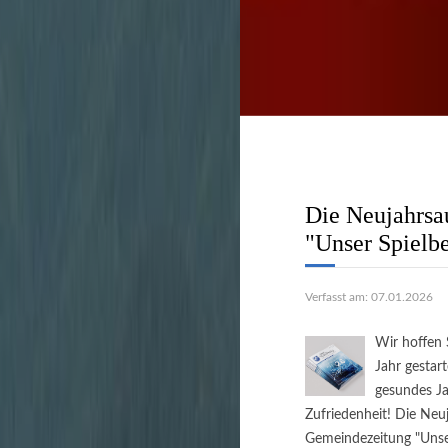
Stadtverwaltung
unbürokratisch zu 
Die Neujahrsa
"Unser Spielbe
Verfasst am: 07.01.2026
Wir hoffen 
Jahr gestar
gesundes Ja
Zufriedenheit! Die Neu
Gemeindezeitung "Unser