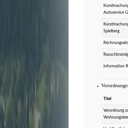
Kundmachung 
Autoservice 
Kundmachung 
Spielberg
Rechnungsabs
Rauschbrandg
Information 
Veranstaltungen
D
Verordnung
Titel
Verordnung z
Wohnungslee