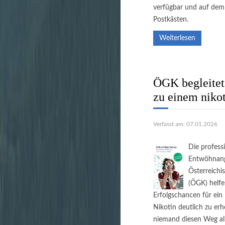
verfügbar und auf dem
Postkästen.
Weiterlesen
ÖGK begleite
zu einem niko
Verfasst am: 07.01.2026
Die profess
Entwöhnang
Österreichi
(ÖGK) helfe
Erfolgschancen für ei
Nikotin deutlich zu er
niemand diesen Weg al