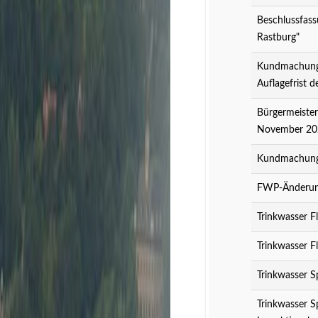
Beschlussfass
Rastburg"
Kundmachung 
Auflagefrist 
Bürgermeister
November 20
Kundmachung 
FWP-Änderung
Trinkwasser F
Trinkwasser F
Trinkwasser S
Trinkwasser S