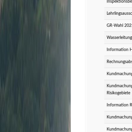
Inspektionsbe
Lehrlingsauss
GR-Wahl 2025
Wasserleitun
Information 
Rechnungsabs
Kundmachung z
Kundmachung z
Risikogebiete
Information R
Kundmachung 
Kundmachung 