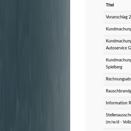
Titel
Voranschlag 
Kundmachung 
Kundmachung 
Autoservice 
Kundmachung 
Spielberg
Rechnungsabs
Rauschbrandg
Information 
Stellenaussch
(m/w/d - Vollz