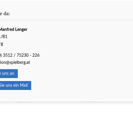
e da:
Manfred Lenger
1/B1
rg
0) 3512 / 75230 - 226
ion@spielberg.at
 uns an
e uns ein Mail