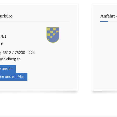
turbüro
Anfahrt 
1/B1
rg
(0) 3512 / 75230 - 224
spielberg.at
 uns an
e uns ein Mail