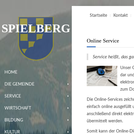
Startseite
Kontakt
SPIELBERG
Online Service
Service heißt, das g
Unser O
HOME
dar un
elektro
DIE GEMEINDE
zum Do
SERVICE
Die Online-Services zeich
einfach online ausgefüll
WIRTSCHAFT
anschließend direkt elekt
BILDUNG
übermittelt werden.
Somit kann der Online-Di
KULTUR