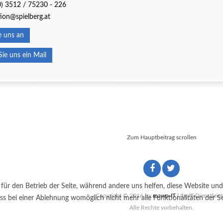
0) 3512 / 75230 - 226
ion@spielberg.at
 uns an
e uns ein Mail
Zum Hauptbeitrag scrollen
 für den Betrieb der Seite, während andere uns helfen, diese Website und
Copyright © 2016 by
mawo-IT
| Ihr IT-Dienstleist
ss bei einer Ablehnung womöglich nicht mehr alle Funktionalitäten der Se
Alle Rechte vorbehalten.