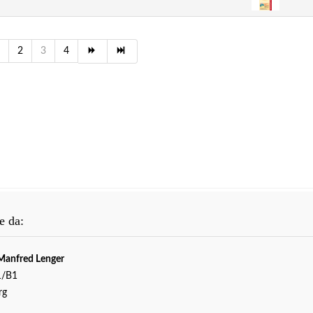
2
3
4
e da:
Manfred Lenger
1/B1
rg