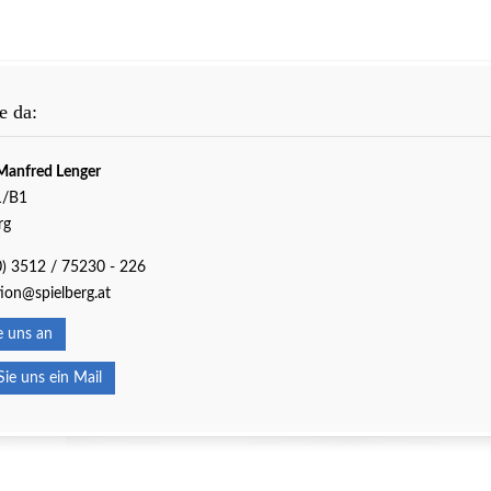
e da:
Manfred Lenger
1/B1
rg
0) 3512 / 75230 - 226
ion@spielberg.at
 uns an
e uns ein Mail