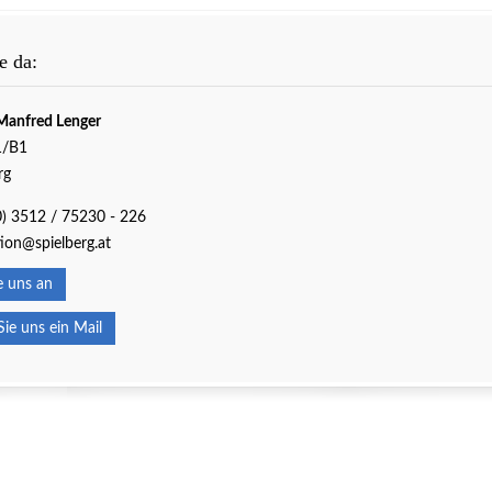
e da:
Manfred Lenger
1/B1
rg
0) 3512 / 75230 - 226
ion@spielberg.at
 uns an
e uns ein Mail