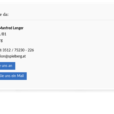
e da:
Manfred Lenger
1/B1
rg
0) 3512 / 75230 - 226
ion@spielberg.at
 uns an
e uns ein Mail