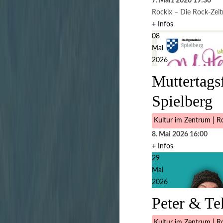
7. März 2026
19:30
Rockix – Die Rock-Zei
+ Infos
08
Mai
2026
Muttertags
Spielberg
Kultur im Zentrum | Ro
8. Mai 2026
16:00
+ Infos
29
Mai
2026
Peter & Tek
Kultur im Zentrum | Ro