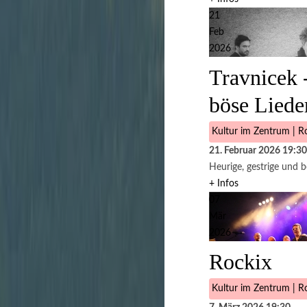
21
Feb
2026
Travnicek 
böse Liede
Kultur im Zentrum | Ro
21. Februar 2026
19:30
Heurige, gestrige und b
+ Infos
07
Mär
2026
Rockix
Kultur im Zentrum | Ro