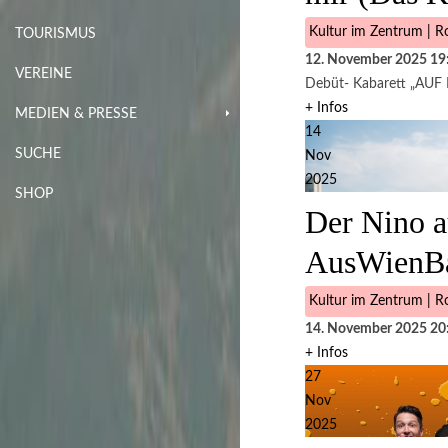
Kultur im Zentrum | Ro
TOURISMUS
12. November 2025
19
VEREINE
Debüt- Kabarett „AUF
+ Infos
MEDIEN & PRESSE
14
SUCHE
Nov
2025
SHOP
Der Nino a
AusWienB
Kultur im Zentrum | Ro
14. November 2025
20
+ Infos
27
Nov
2025