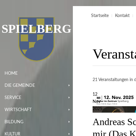
Startseite
Kontakt
SPIELBERG
Veranst
HOME
21 Veranstaltungen in d
DIE GEMEINDE
12
SERVICE
Nov
2025
WIRTSCHAFT
Andreas Sc
BILDUNG
mir (Das K
KULTUR