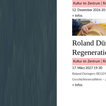
Kultur im Zentrum | Ro
12. Dezember 2026
20
+ Infos
17
Mär
2027
Roland Dür
Regenerati
Kultur im Zentrum | Ro
17. März 2027
19:30
Roland Düringers REGE
Geschichtenerzählens – ge
+ Infos