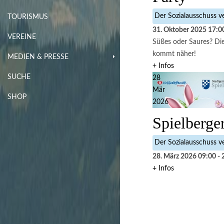
Der Sozialausschuss ve
TOURISMUS
31. Oktober 2025
17:0
VEREINE
Süßes oder Saures? Die 
kommt näher!
MEDIEN & PRESSE
+ Infos
SUCHE
28
Mär
SHOP
2026
Spielberge
Der Sozialausschuss ve
28. März 2026
09:00
-
+ Infos