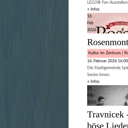
LEGO® Fan-Ausstellung 
+ Infos
16
Feb
2026
Rosenmont
Kultur im Zentrum | Ro
16. Februar 2026
16:00
Die Stadtgemeinde Spie
Senior:innen.
+ Infos
21
Feb
2026
Travnicek 
böse Liede