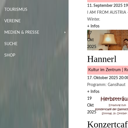
11. September 2025
19
TOURISMUS
I AM FROM AUSTRIA – B
Winter.
VEREINE
+ Infos
MEDIEN & PRESSE
17
Okt
SUCHE
2025
SHOP
Hannerl
Kultur im Zentrum | Ro
17. Oktober 2025
20:0
Programm: Ganslhaut
+ Infos
19
Okt
2025
Konzertcaf