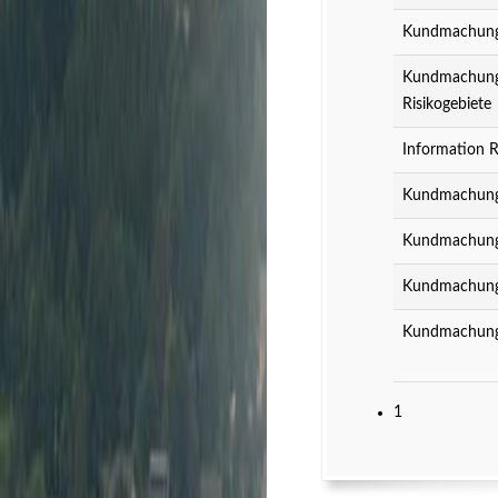
Kundmachung z
Kundmachung z
Risikogebiete
Information R
Kundmachung 
Kundmachung 
Kundmachung 
Kundmachung 
1