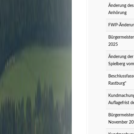
Änderung des
Anhörung
FWP-Änderung
Bürgermeister
2025
Änderung der
Spielberg vo
Beschlussfass
Rastburg"
Kundmachung 
Auflagefrist 
Bürgermeister
November 20