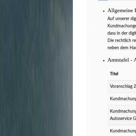
Allgemeine 
Auf unserer di
Kundmachungen 
dass in der dig
Die rechtlich r
neben dem Hau
Amtstafel - 
Titel
Voranschlag 
Kundmachung 
Kundmachung 
Autoservice 
Kundmachung 