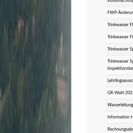
Kundmachung 
FWP-Änderung
Trinkwasser F
Trinkwasser F
Trinkwasser S
Trinkwasser S
Inspektionsbe
Lehrlingsauss
GR-Wahl 2025
Wasserleitun
Information 
Rechnungsabs