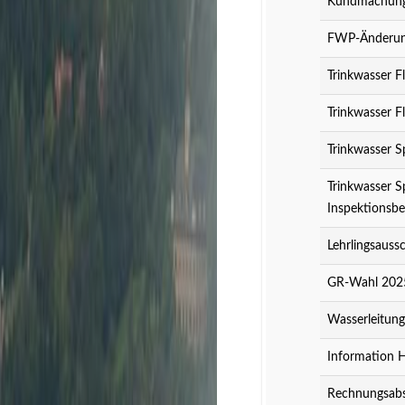
Kundmachung 
FWP-Änderung
Trinkwasser F
Trinkwasser F
Trinkwasser S
Trinkwasser S
Inspektionsbe
Lehrlingsauss
GR-Wahl 2025
Wasserleitun
Information 
Rechnungsabs