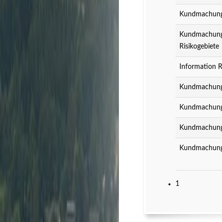
Kundmachung z
Kundmachung z
Risikogebiete
Information R
Kundmachung 
Kundmachung 
Kundmachung 
Kundmachung 
1