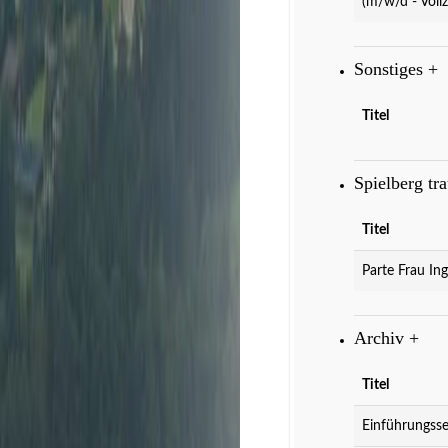
(m/w/d - Vollz
Sonstiges
+
Titel
Spielberg tr
Titel
Parte Frau Ing
Archiv
+
Titel
Einführungsse