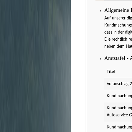
Allgemeine 
Auf unserer di
Kundmachungen 
dass in der dig
Die rechtlich r
neben dem Hau
Amtstafel - 
Titel
Voranschlag 
Kundmachung 
Kundmachung 
Autoservice 
Kundmachung 