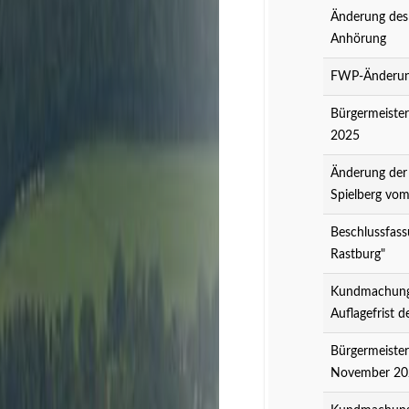
Änderung des
Anhörung
FWP-Änderung
Bürgermeister
2025
Änderung der
Spielberg vo
Beschlussfass
Rastburg"
Kundmachung 
Auflagefrist 
Bürgermeister
November 20