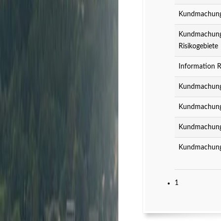
Kundmachung z
Kundmachung z
Risikogebiete
Information R
Kundmachung 
Kundmachung 
Kundmachung 
Kundmachung 
1