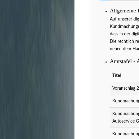
Allgemeine 
Auf unserer di
Kundmachungen 
dass in der dig
Die rechtlich r
neben dem Hau
Amtstafel - 
Titel
Voranschlag 
Kundmachung 
Kundmachung 
Autoservice 
Kundmachung 