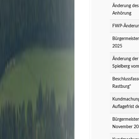
Änderung des
Anhörung
FWP-Änderung
Bürgermeister
2025
Änderung der
Spielberg vo
Beschlussfass
Rastburg"
Kundmachung 
Auflagefrist 
Bürgermeister
November 20