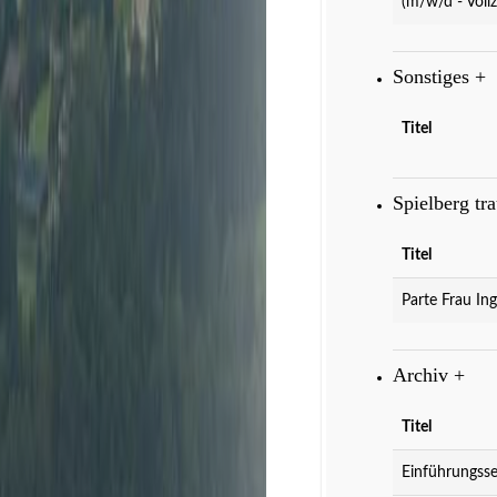
(m/w/d - Vollz
Sonstiges
+
Titel
Spielberg tr
Titel
Parte Frau Ing
Archiv
+
Titel
Einführungsse