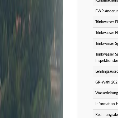
Kundmachung 
FWP-Änderung
Trinkwasser F
Trinkwasser F
Trinkwasser S
Trinkwasser S
Inspektionsbe
Lehrlingsauss
GR-Wahl 2025
Wasserleitun
Information 
Rechnungsabs