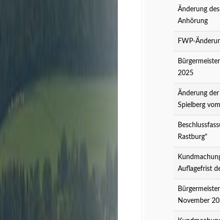
Änderung des
Anhörung
FWP-Änderung
Bürgermeister
2025
Änderung der
Spielberg vo
Beschlussfass
Rastburg"
Kundmachung 
Auflagefrist 
Bürgermeister
November 20