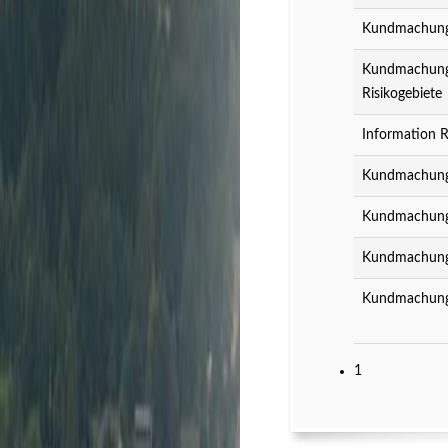
Kundmachung z
Kundmachung z
Risikogebiete
Information R
Kundmachung 
Kundmachung 
Kundmachung 
Kundmachung 
1