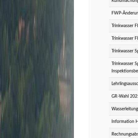
Kundmachung 
FWP-Änderung
Trinkwasser F
Trinkwasser F
Trinkwasser S
Trinkwasser S
Inspektionsbe
Lehrlingsauss
GR-Wahl 2025
Wasserleitun
Information 
Rechnungsabs