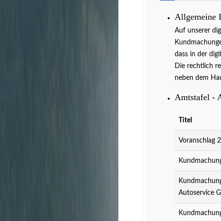
Allgemeine 
Auf unserer di
Kundmachungen 
dass in der dig
Die rechtlich r
neben dem Hau
Amtstafel - 
Titel
Voranschlag 
Kundmachung 
Kundmachung 
Autoservice 
Kundmachung 