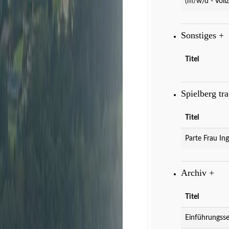
(m/w/d - Vollz
Sonstiges
+
Titel
Spielberg tr
Titel
Parte Frau Ing
Archiv
+
Titel
Einführungsse