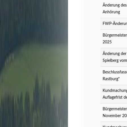
Änderung des
Anhörung
FWP-Änderung
Bürgermeister
2025
Änderung der
Spielberg vo
Beschlussfass
Rastburg"
Kundmachung 
Auflagefrist 
Bürgermeister
November 20