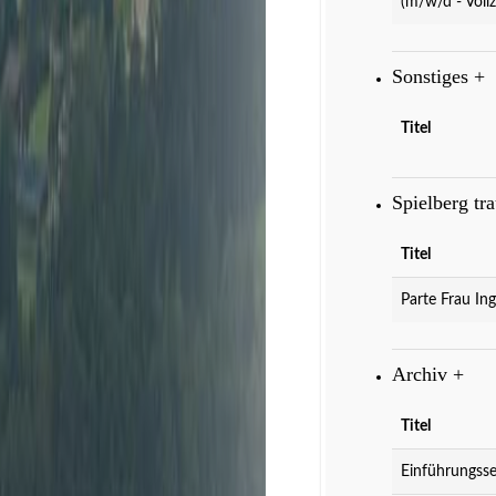
(m/w/d - Vollz
Sonstiges
+
Titel
Spielberg tr
Titel
Parte Frau Ing
Archiv
+
Titel
Einführungsse