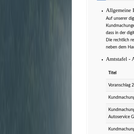
Allgemeine 
Auf unserer di
Kundmachungen 
dass in der dig
Die rechtlich r
neben dem Hau
Amtstafel - 
Titel
Voranschlag 
Kundmachung 
Kundmachung 
Autoservice 
Kundmachung 