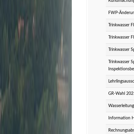
Kundmachung 
FWP-Änderung
Trinkwasser F
Trinkwasser F
Trinkwasser S
Trinkwasser S
Inspektionsbe
Lehrlingsauss
GR-Wahl 2025
Wasserleitun
Information 
Rechnungsabs