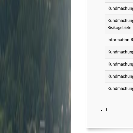
Kundmachung z
Kundmachung z
Risikogebiete
Information R
Kundmachung 
Kundmachung 
Kundmachung 
Kundmachung 
1