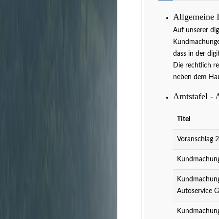
Allgemeine 
Auf unserer di
Kundmachungen 
dass in der dig
Die rechtlich r
neben dem Hau
Amtstafel - 
Titel
Voranschlag 
Kundmachung 
Kundmachung 
Autoservice 
Kundmachung 