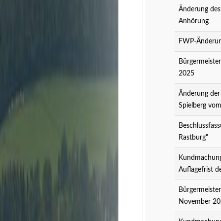
Änderung des
Anhörung
FWP-Änderung
Bürgermeister
2025
Änderung der
Spielberg vo
Beschlussfass
Rastburg"
Kundmachung 
Auflagefrist 
Bürgermeister
November 20