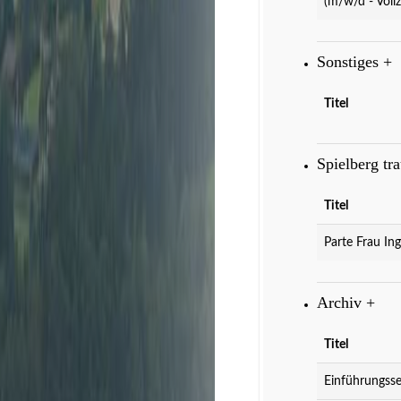
(m/w/d - Vollz
Sonstiges
+
Titel
Spielberg tr
Titel
Parte Frau Ing
Archiv
+
Titel
Einführungsse