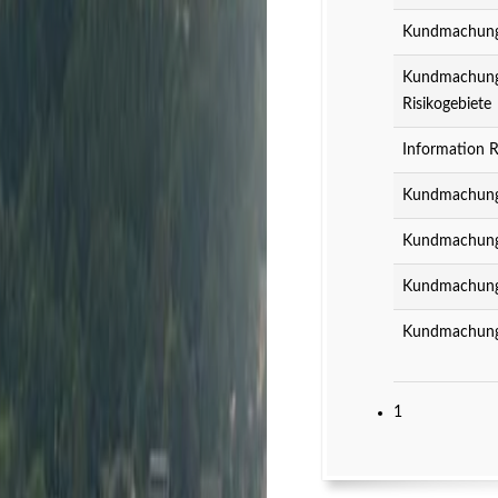
Kundmachung z
Kundmachung z
Risikogebiete
Information R
Kundmachung 
Kundmachung 
Kundmachung 
Kundmachung 
1