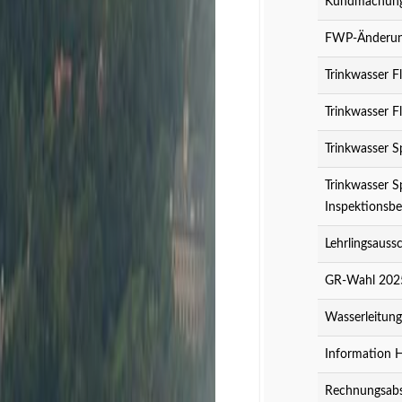
Kundmachung 
FWP-Änderung
Trinkwasser F
Trinkwasser F
Trinkwasser S
Trinkwasser S
Inspektionsbe
Lehrlingsauss
GR-Wahl 2025
Wasserleitun
Information 
Rechnungsabs