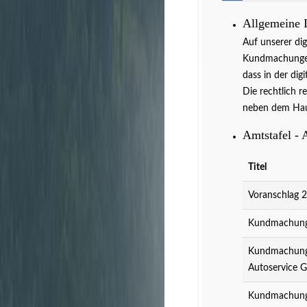
Allgemeine 
Auf unserer di
Kundmachungen 
dass in der dig
Die rechtlich r
neben dem Hau
Amtstafel - 
Titel
Voranschlag 
Kundmachung 
Kundmachung 
Autoservice 
Kundmachung 