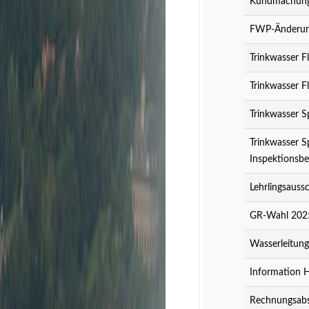
Kundmachung 
FWP-Änderung
Trinkwasser F
Trinkwasser F
Trinkwasser S
Trinkwasser S
Inspektionsbe
Lehrlingsauss
GR-Wahl 2025
Wasserleitun
Information 
Rechnungsabs