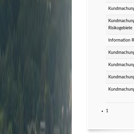
Kundmachung z
Kundmachung z
Risikogebiete
Information R
Kundmachung 
Kundmachung 
Kundmachung 
Kundmachung 
1