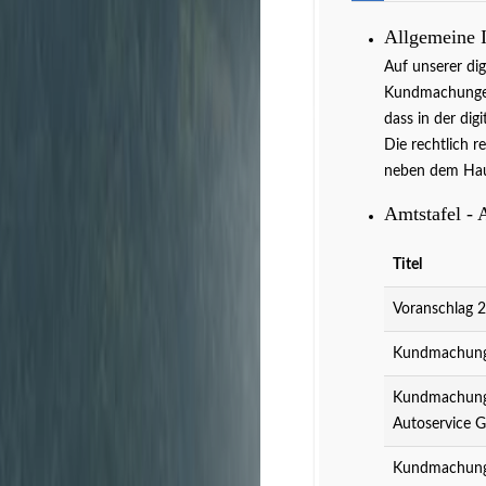
Allgemeine 
Auf unserer di
Kundmachungen 
dass in der dig
Die rechtlich r
neben dem Hau
Amtstafel - 
Titel
Voranschlag 
Kundmachung 
Kundmachung 
Autoservice 
Kundmachung 