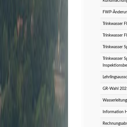
Kundmachung 
FWP-Änderung
Trinkwasser F
Trinkwasser F
Trinkwasser S
Trinkwasser S
Inspektionsbe
Lehrlingsauss
GR-Wahl 2025
Wasserleitun
Information 
Rechnungsabs