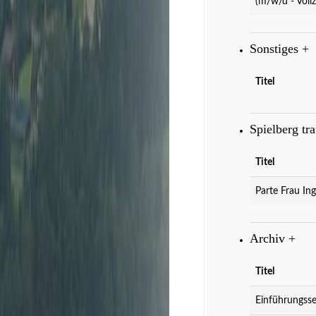
(m/w/d - Vollz
Sonstiges
+
Titel
Spielberg tr
Titel
Parte Frau Ing
Archiv
+
Titel
Einführungsse