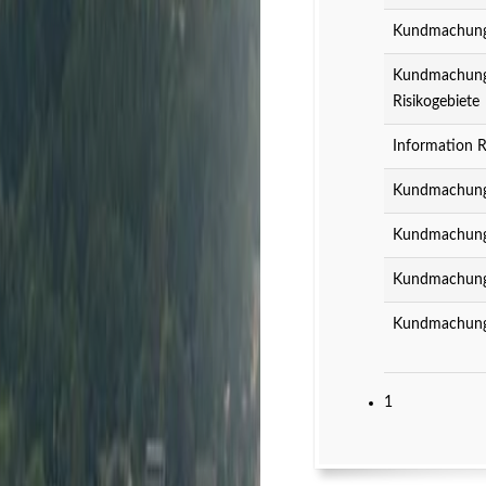
Kundmachung z
Kundmachung z
Risikogebiete
Information R
Kundmachung 
Kundmachung 
Kundmachung 
Kundmachung 
1