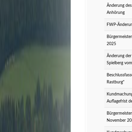
Änderung des
Anhörung
FWP-Änderung
Bürgermeister
2025
Änderung der
Spielberg vo
Beschlussfass
Rastburg"
Kundmachung 
Auflagefrist 
Bürgermeister
November 20