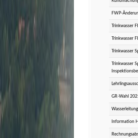
Kundmachung 
FWP-Änderung
Trinkwasser F
Trinkwasser F
Trinkwasser S
Trinkwasser S
Inspektionsbe
Lehrlingsauss
GR-Wahl 2025
Wasserleitun
Information 
Rechnungsabs