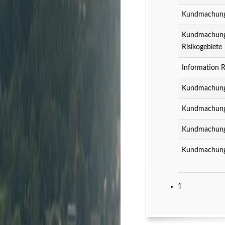
Kundmachung z
Kundmachung z
Risikogebiete
Information R
Kundmachung 
Kundmachung 
Kundmachung 
Kundmachung 
1