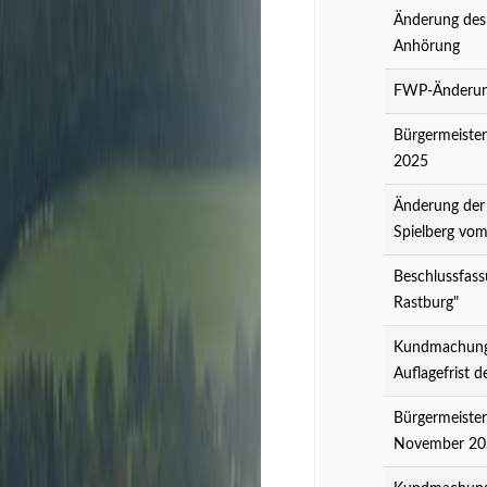
Änderung des
Anhörung
FWP-Änderung
Bürgermeister
2025
Änderung der
Spielberg vo
Beschlussfass
Rastburg"
Kundmachung 
Auflagefrist 
Bürgermeister
November 20