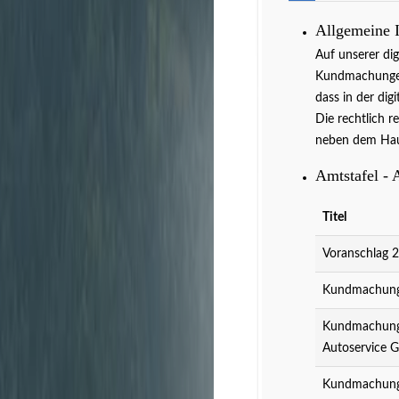
Allgemeine 
Auf unserer di
Kundmachungen 
dass in der dig
Die rechtlich r
neben dem Hau
Amtstafel - 
Titel
Voranschlag 
Kundmachung 
Kundmachung 
Autoservice 
Kundmachung 