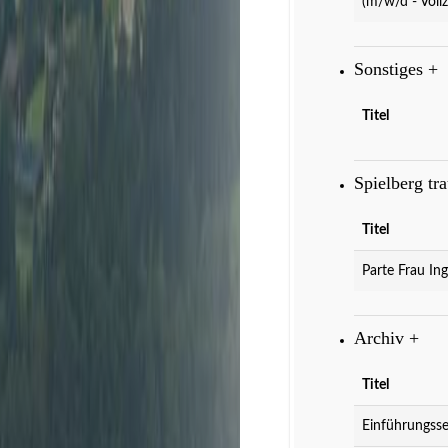
(m/w/d - Vollz
Sonstiges
+
Titel
Spielberg tr
Titel
Parte Frau Ing
Archiv
+
Titel
Einführungsse